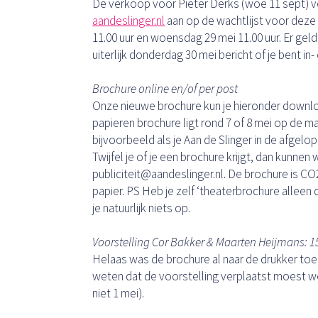
De verkoop voor Pieter Derks (woe 11 sept) ve
aandeslinger.nl
aan op de wachtlijst voor deze
11.00 uur en woensdag 29 mei 11.00 uur. Er gel
uiterlijk donderdag 30 mei bericht of je bent in-
Brochure online en/of per post
Onze nieuwe brochure kun je hieronder downloa
papieren brochure ligt rond 7 of 8 mei op de ma
bijvoorbeeld als je Aan de Slinger in de afgelo
Twijfel je of je een brochure krijgt, dan kunnen
publiciteit@aandeslinger.nl. De brochure is CO
papier. PS Heb je zelf ‘theaterbrochure alleen d
je natuurlijk niets op.
Voorstelling Cor Bakker & Maarten Heijmans: 15 
Helaas was de brochure al naar de drukker toen
weten dat de voorstelling verplaatst moest wo
niet 1 mei).