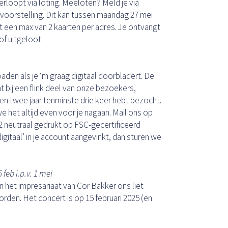
rloopt via loting. Meeloten? Meld je via
 voorstelling. Dit kan tussen maandag 27 mei
dt een max van 2 kaarten per adres. Je ontvangt
 of uitgeloot.
den als je ‘m graag digitaal doorbladert. De
t bij een flink deel van onze bezoekers,
pen twee jaar tenminste drie keer hebt bezocht.
 we het altijd even voor je nagaan. Mail ons op
2 neutraal gedrukt op FSC-gecertificeerd
igitaal’ in je account aangevinkt, dan sturen we
feb i.p.v. 1 mei
 het impresariaat van Cor Bakker ons liet
rden. Het concert is op 15 februari 2025 (en