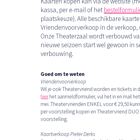
Kaarten kopen kan via de website (me
kassa, per e-mail of het
bestelformuli
plaatskeuze). Alle beschikbare kaart
Vriendenvoorverkoop in de verkoop, u
Onze Theaterzaal wordt verbouwd van 
nieuwe seizoen start wel gewoon in 
verbouwing.
Goed om te weten
Vriendenvoorverkoop
Wil je ook Theatervriend worden en tickets i
hier
het aanmeldformulier, vul het in en mail het
mei. Theatervrienden ENKEL voor € 29,50 kunn
per voorstelling kopen en Theatervriend DUO 
voorstelling.
Kaartverkoop Pieter Derks