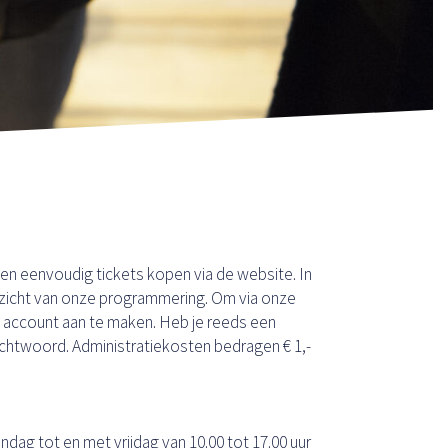
g en eenvoudig tickets kopen via de website. In
rzicht van onze programmering. Om via onze
n account aan te maken. Heb je reeds een
wachtwoord. Administratiekosten bedragen € 1,-
dag tot en met vrijdag van 10.00 tot 17.00 uur