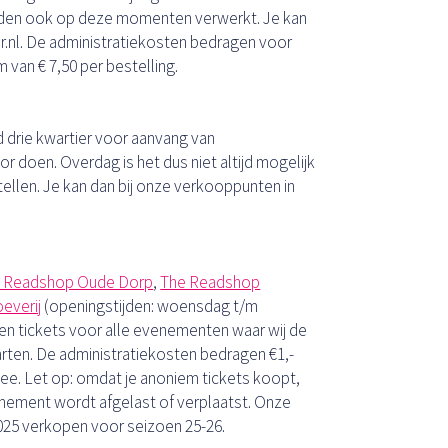
worden ook op deze momenten verwerkt. Je kan
r.nl. De administratiekosten bedragen voor
 van € 7,50 per bestelling.
d drie kwartier voor aanvang van
r doen. Overdag is het dus niet altijd mogelijk
tellen. Je kan dan bij onze verkooppunten in
 Readshop Oude Dorp
,
The Readshop
everij
(openingstijden: woensdag t/m
open tickets voor alle evenementen waar wij de
rten. De administratiekosten bedragen €1,-
t mee. Let op: omdat je anoniem tickets koopt,
venement wordt afgelast of verplaatst. Onze
25 verkopen voor seizoen 25-26.