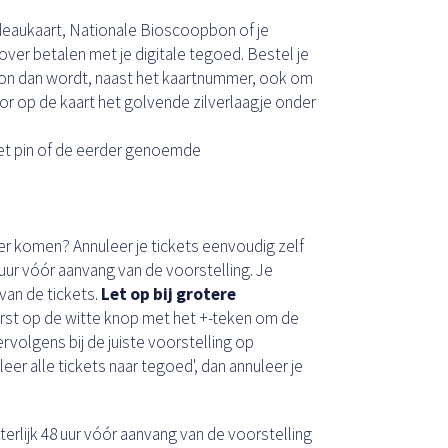
adeaukaart, Nationale Bioscoopbon of je
ver betalen met je digitale tegoed. Bestel je
on dan wordt, naast het kaartnummer, ook om
or op de kaart het golvende zilverlaagje onder
met pin of de eerder genoemde
er komen? Annuleer je tickets eenvoudig zelf
8 uur vóór aanvang van de voorstelling. Je
van de tickets.
Let op bij grotere
eerst op de witte knop met het +-teken om de
ervolgens bij de juiste voorstelling op
leer alle tickets naar tegoed', dan annuleer je
iterlijk 48 uur vóór aanvang van de voorstelling