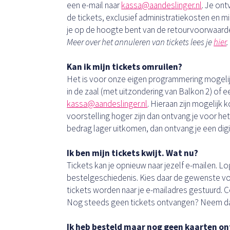
een e-mail naar
kassa@aandeslinger.nl
. Je on
de tickets, exclusief administratiekosten en mi
je op de hoogte bent van de retourvoorwaard
Meer over het annuleren van tickets lees je
hier
Kan ik mijn tickets omruilen?
Het is voor onze eigen programmering mogelijk
in de zaal (met uitzondering van Balkon 2) of 
kassa@aandeslinger.nl
. Hieraan zijn mogelijk
voorstelling hoger zijn dan ontvang je voor h
bedrag lager uitkomen, dan ontvang je een dig
Ik ben mijn tickets kwijt. Wat nu?
Tickets kan je opnieuw naar jezelf e-mailen. Log
bestelgeschiedenis. Kies daar de gewenste voor
tickets worden naar je e-mailadres gestuurd.
Nog steeds geen tickets ontvangen? Neem da
Ik heb besteld maar nog geen kaarten o