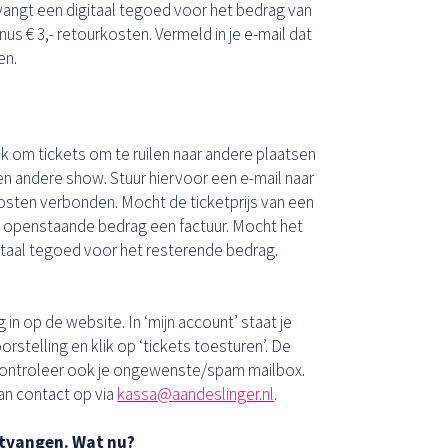
tvangt een digitaal tegoed voor het bedrag van
nus € 3,- retourkosten. Vermeld in je e-mail dat
en.
.
 om tickets om te ruilen naar andere plaatsen
een andere show. Stuur hiervoor een e-mail naar
 kosten verbonden. Mocht de ticketprijs van een
et openstaande bedrag een factuur. Mocht het
itaal tegoed voor het resterende bedrag.
 in op de website. In ‘mijn account’ staat je
stelling en klik op ‘tickets toesturen’. De
 Controleer ook je ongewenste/spam mailbox.
n contact op via
kassa@aandeslinger.nl
.
ntvangen. Wat nu?