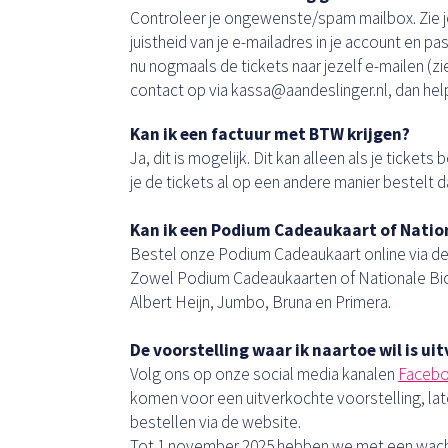
Controleer je ongewenste/spam mailbox. Zie j
juistheid van je e-mailadres in je account en pa
nu nogmaals de tickets naar jezelf e-mailen (z
contact op via kassa@aandeslinger.nl, dan help
Kan ik een factuur met BTW krijgen?
Ja, dit is mogelijk. Dit kan alleen als je tickets 
je de tickets al op een andere manier bestelt d
Kan ik een Podium Cadeaukaart of Nati
Bestel onze Podium Cadeaukaart online via d
Zowel Podium Cadeaukaarten of Nationale Bios
Albert Heijn, Jumbo, Bruna en Primera.
De voorstelling waar ik naartoe wil is ui
Volg ons op onze social media kanalen
Faceb
komen voor een uitverkochte voorstelling, lat
bestellen via de website.
Tot 1 november 2025 hebben we met een wachtl