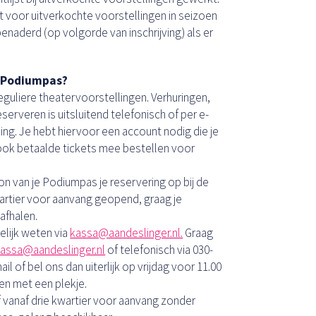
t voor uitverkochte voorstellingen in seizoen
enaderd (op volgorde van inschrijving) als er
n Podiumpas?
reguliere theatervoorstellingen. Verhuringen,
serveren is uitsluitend telefonisch of per e-
ing. Je hebt hiervoor een account nodig die je
ook betaalde tickets mee bestellen voor
on van je Podiumpas je reservering op bij de
wartier voor aanvang geopend, graag je
 afhalen.
elijk weten via
kassa@aandeslinger.nl.
Graag
assa@aandeslinger.nl
of telefonisch via 030-
il of bel ons dan uiterlijk op vrijdag voor 11.00
en met een plekje.
anaf drie kwartier voor aanvang zonder