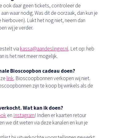
e ook daar geen tickets, controleer de
s aan waar nodig. Was dit de oorzaak, dan kun je
ie hierboven). Lukt het nog niet, neem dan
en wij je verder.
bestelt via
kassa@aandeslinger.nl
. Let op: heb
an is het niet meer mogelijk.
onale Bioscoopbon cadeau doen?
eze
link
. Bioscoopbonnen verkopen wij niet.
coopbonnen zijn te koop bij winkels als de
tverkocht. Wat kan ik doen?
ook
en
Instagram
! Indien er kaarten retour
en we dit weten via deze kanalen en kun je
ijst bij uitverkochte voorstellingen gewerkt.