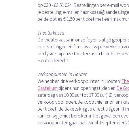
op 030 - 63 51 024. Bestellingen per e-mail 
je bestelling e-mailen naar kassa@aandeslinge
beide opties € 1,50 per ticket met een maximum
Theaterkassa
De theaterkassa in onze foyer is altijd geopen
voorstellingen en films waar wij de verkoop voo
om fysiek bij onze theaterkassa tickets te bes
Houten terecht.
Verkooppunten in Houten
We hebben drie verkooppunten in Houten:
The
Castellum
tijdens hun openingstijden en
De Gro
zaterdag van 10.00 uur tot 17.00 uur). Zij verk
verkoop voor doen. Je koopt hier anoniem kaa
per ticket, de tickets krijgt u direct uitgeprin
kunnen wij je niet bereiken in het geval een e
verkooppunten gaan pas vanaf 1 september 20