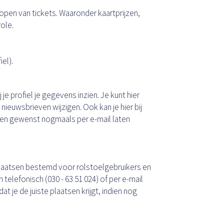
open van tickets. Waaronder kaartprijzen,
role.
el).
 je profiel je gegevens inzien. Je kunt hier
ieuwsbrieven wijzigen. Ook kan je hier bij
dien gewenst nogmaals per e-mail laten
 plaatsen bestemd voor rolstoelgebruikers en
 telefonisch (030 - 63 51 024) of per e-mail
t je de juiste plaatsen krijgt, indien nog