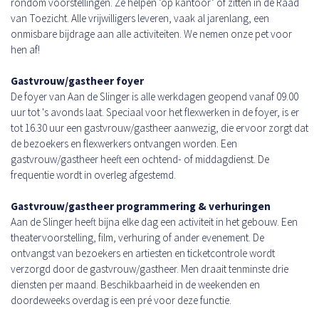
rondom voorstellingen. Ze helpen ‘op kantoor’ of zitten in de Raad
van Toezicht. Alle vrijwilligers leveren, vaak al jarenlang, een
onmisbare bijdrage aan alle activiteiten. We nemen onze pet voor
hen af!
Gastvrouw/gastheer foyer
De foyer van Aan de Slinger is alle werkdagen geopend vanaf 09.00
uur tot 's avonds laat. Speciaal voor het flexwerken in de foyer, is er
tot 16.30 uur een gastvrouw/gastheer aanwezig, die ervoor zorgt dat
de bezoekers en flexwerkers ontvangen worden. Een
gastvrouw/gastheer heeft een ochtend- of middagdienst. De
frequentie wordt in overleg afgestemd.
Gastvrouw/gastheer programmering & verhuringen
Aan de Slinger heeft bijna elke dag een activiteit in het gebouw. Een
theatervoorstelling, film, verhuring of ander evenement. De
ontvangst van bezoekers en artiesten en ticketcontrole wordt
verzorgd door de gastvrouw/gastheer. Men draait tenminste drie
diensten per maand. Beschikbaarheid in de weekenden en
doordeweeks overdag is een pré voor deze functie.