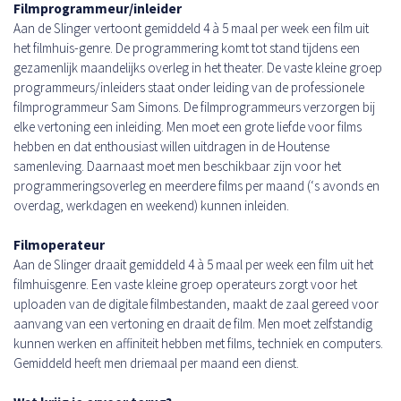
Filmprogrammeur/inleider
Aan de Slinger vertoont gemiddeld 4 à 5 maal per week een film uit
het filmhuis-genre. De programmering komt tot stand tijdens een
gezamenlijk maandelijks overleg in het theater. De vaste kleine groep
programmeurs/inleiders staat onder leiding van de professionele
filmprogrammeur Sam Simons. De filmprogrammeurs verzorgen bij
elke vertoning een inleiding. Men moet een grote liefde voor films
hebben en dat enthousiast willen uitdragen in de Houtense
samenleving. Daarnaast moet men beschikbaar zijn voor het
programmeringsoverleg en meerdere films per maand (‘s avonds en
overdag, werkdagen en weekend) kunnen inleiden.
Filmoperateur
Aan de Slinger draait gemiddeld 4 à 5 maal per week een film uit het
filmhuisgenre. Een vaste kleine groep operateurs zorgt voor het
uploaden van de digitale filmbestanden, maakt de zaal gereed voor
aanvang van een vertoning en draait de film. Men moet zelfstandig
kunnen werken en affiniteit hebben met films, techniek en computers.
Gemiddeld heeft men driemaal per maand een dienst.