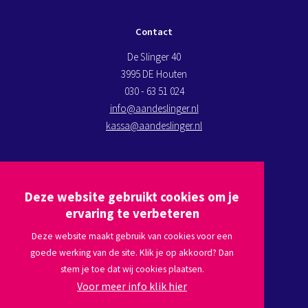
Contact
De Slinger 40
3995 DE Houten
030 - 63 51 024
info@aandeslinger.nl
kassa@aandeslinger.nl
Kom op bezoek
Deze website gebruikt cookies om je
Plan een route via
Google maps
ervaring te verbeteren
Deze website maakt gebruik van cookies voor een
goede werking van de site. Klik je op akkoord? Dan
Volg ons
stem je toe dat wij cookies plaatsen.
Voor meer info klik hier