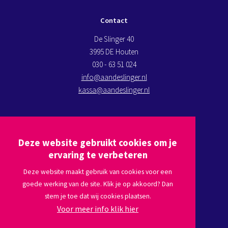
Contact
De Slinger 40
3995 DE Houten
030 - 63 51 024
info@aandeslinger.nl
kassa@aandeslinger.nl
Kom op bezoek
Deze website gebruikt cookies om je
Plan een route via
Google maps
ervaring te verbeteren
Deze website maakt gebruik van cookies voor een
goede werking van de site. Klik je op akkoord? Dan
Volg ons
stem je toe dat wij cookies plaatsen.
Voor meer info klik hier