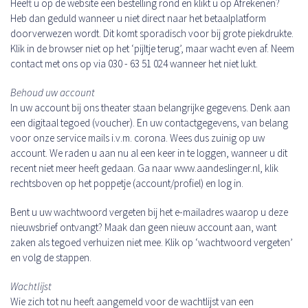
Heeft u op de website een bestelling rond en klikt u op Afrekenen?
Heb dan geduld wanneer u niet direct naar het betaalplatform
doorverwezen wordt. Dit komt sporadisch voor bij grote piekdrukte.
Klik in de browser niet op het ‘pijltje terug’, maar wacht even af. Neem
contact met ons op via 030 - 63 51 024 wanneer het niet lukt.
Behoud uw account
In uw account bij ons theater staan belangrijke gegevens. Denk aan
een digitaal tegoed (voucher). En uw contactgegevens, van belang
voor onze service mails i.v.m. corona. Wees dus zuinig op uw
account. We raden u aan nu al een keer in te loggen, wanneer u dit
recent niet meer heeft gedaan. Ga naar www.aandeslinger.nl, klik
rechtsboven op het poppetje (account/profiel) en log in.
Bent u uw wachtwoord vergeten bij het e-mailadres waarop u deze
nieuwsbrief ontvangt? Maak dan geen nieuw account aan, want
zaken als tegoed verhuizen niet mee. Klik op ‘wachtwoord vergeten’
en volg de stappen.
Wachtlijst
Wie zich tot nu heeft aangemeld voor de wachtlijst van een