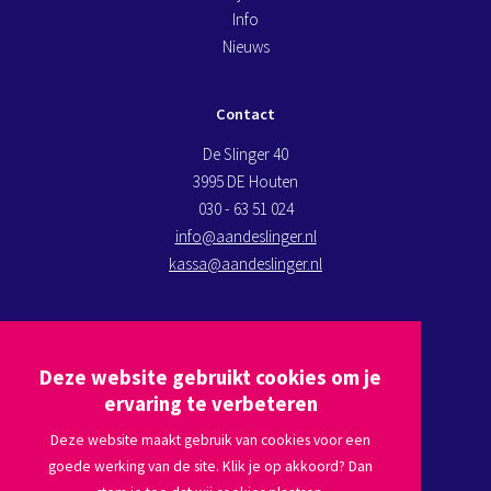
Info
Nieuws
Contact
De Slinger 40
3995 DE Houten
030 - 63 51 024
info@aandeslinger.nl
kassa@aandeslinger.nl
Kom op bezoek
Deze website gebruikt cookies om je
Plan een route via
Google maps
ervaring te verbeteren
Deze website maakt gebruik van cookies voor een
goede werking van de site. Klik je op akkoord? Dan
Volg ons