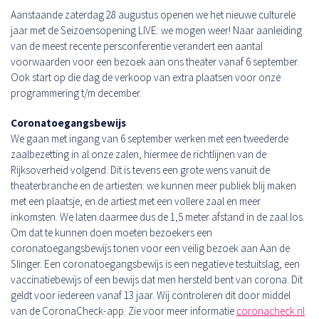
Aanstaande zaterdag 28 augustus openen we het nieuwe culturele
jaar met de Seizoensopening LIVE: we mogen weer! Naar aanleiding
van de meest recente persconferentie verandert een aantal
voorwaarden voor een bezoek aan ons theater vanaf 6 september.
Ook start op die dag de verkoop van extra plaatsen voor onze
programmering t/m december.
Coronatoegangsbewijs
We gaan met ingang van 6 september werken met een tweederde
zaalbezetting in al onze zalen, hiermee de richtlijnen van de
Rijksoverheid volgend. Dit is tevens een grote wens vanuit de
theaterbranche en de artiesten: we kunnen meer publiek blij maken
met een plaatsje, en de artiest met een vollere zaal en meer
inkomsten. We laten daarmee dus de 1,5 meter afstand in de zaal los.
Om dat te kunnen doen moeten bezoekers een
coronatoegangsbewijs tonen voor een veilig bezoek aan Aan de
Slinger. Een coronatoegangsbewijs is een negatieve testuitslag, een
vaccinatiebewijs of een bewijs dat men hersteld bent van corona. Dit
geldt voor iedereen vanaf 13 jaar. Wij controleren dit door middel
van de CoronaCheck-app. Zie voor meer informatie
coronacheck.nl