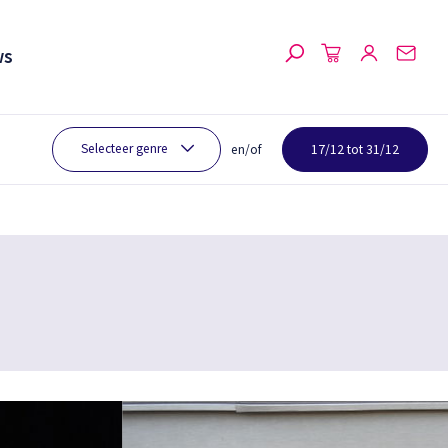
ws
Selecteer genre
en/of
17/12 tot 31/12