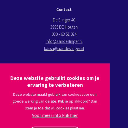
Contact
De Slinger 40
3995 DE Houten
030 - 63 51 024
info@aandeslinger.nl
kassa@aandeslinger.nl
Kom op bezoek
Deze website gebruikt cookies om je
Plan een route via
Google maps
ervaring te verbeteren
Deze website maakt gebruik van cookies voor een
goede werking van de site. Klik je op akkoord? Dan
Volg ons
stem je toe dat wij cookies plaatsen.
Voor meer info klik hier