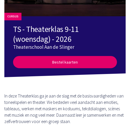
CURSUS
TS - Theaterklas 9-11
(woensdag) - 2026
Theaterschool Aan de Slinger
Bestel kaarten
In deze Theaterklas ga je aan de slag met de basisvaardigheden van
toneelspelen en theater. We besteden veel aandacht aan emoties,
tableaus, werken met maskers en kostuums, tekstdialogen, scènes
met muziek en nog veel meer. Daarnaast leer je samenwerken en met
zelfvertrouwen voor een groep staan.