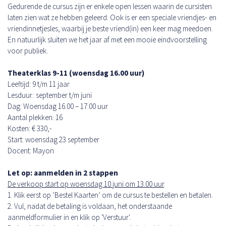
Gedurende de cursus zijn er enkele open lessen waarin de cursisten
laten zien wat ze hebben geleerd. Ook is er een speciale vriendjes- en
vriendinnetjesles, waarbij je beste vriend(in) een keer mag meedoen.
En natuurlijk sluiten we het jaar af met een mooie eindvoorstelling
voor publiek.
Theaterklas 9-11 (woensdag 16.00 uur)
Leeftijd: 9 t/m 11 jaar
Lesduur: september t/m juni
Dag: Woensdag 16.00 – 17.00 uur
Aantal plekken: 16
Kosten: € 330,-
Start: woensdag 23 september
Docent: Mayon
Let op: aanmelden in 2 stappen
De verkoop start op woensdag 10 juni om 13.00 uur
.
1. Klik eerst op ‘Bestel Kaarten’ om de cursus te bestellen en betalen.
2. Vul, nadat de betaling is voldaan, het onderstaande
aanmeldformulier in en klik op 'Verstuur'.