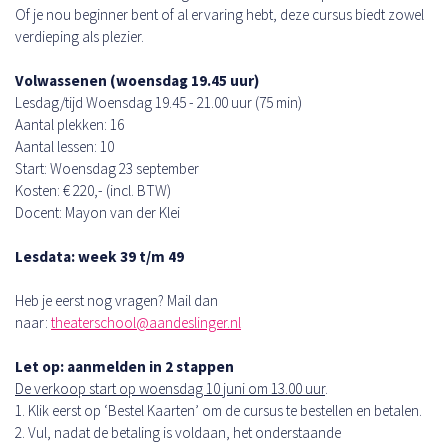
Of je nou beginner bent of al ervaring hebt, deze cursus biedt zowel
verdieping als plezier.
Volwassenen (woensdag 19.45 uur)
Lesdag/tijd Woensdag 19.45 - 21.00 uur (75 min)
Aantal plekken: 16
Aantal lessen: 10
Start: Woensdag 23 september
Kosten: € 220,- (incl. BTW)
Docent: Mayon van der Klei
Lesdata: week 39 t/m 49
Heb je eerst nog vragen? Mail dan
naar:
theaterschool@aandeslinger.nl
Let op: aanmelden in 2 stappen
De verkoop start op woensdag 10 juni om 13.00 uur
.
1. Klik eerst op ‘Bestel Kaarten’ om de cursus te bestellen en betalen.
2. Vul, nadat de betaling is voldaan, het onderstaande