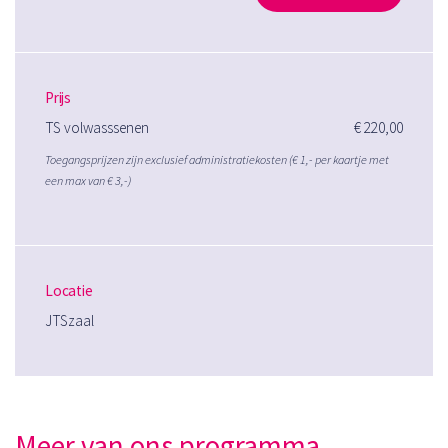
Prijs
TS volwasssenen
€ 220,00
Toegangsprijzen zijn exclusief administratiekosten (€ 1,- per kaartje met
een max van € 3,-)
Locatie
JTSzaal
Meer van ons programma