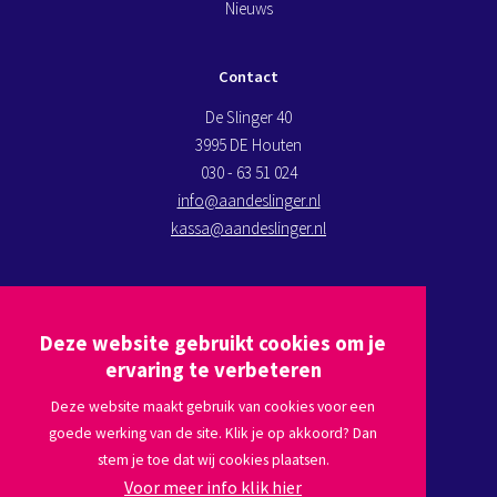
Nieuws
Contact
De Slinger 40
3995 DE Houten
030 - 63 51 024
info@aandeslinger.nl
kassa@aandeslinger.nl
Kom op bezoek
Deze website gebruikt cookies om je
Plan een route via
Google maps
ervaring te verbeteren
Deze website maakt gebruik van cookies voor een
goede werking van de site. Klik je op akkoord? Dan
Volg ons
stem je toe dat wij cookies plaatsen.
Voor meer info klik hier