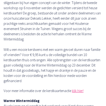
stilgestaan bij hun eigen concept van de winter. Tijdens de tweede
workshop op 6 november werden de gedichten versierd tot heuse
kerstkaarten! De groep, bestaande uit onder andere deelnemers van
onze huiscateraar Deksels Lekker, heeft eerder dit jaar ook al een
prachtige reeks ansichtkaarten gemaakt voor het Houtense
evenement Struinen in de Tuinen. Wegens groot succes bij de
deelnemers is besloten de actie te herhalen omtrent de Warme
Wintermiddag.
Wilt u een mooie kerstwens met een warm gevoel sturen naar familie
of vrienden? Voor € 9,95 kunt u de volledige bundel van 10
kerstkaarten thuis ontvangen. Alle opbrengsten van de kerstkaarten
gaan volledig naar de Warme Wintermiddag op 23 december. Dit
houdt in dat goodiebags, het hapje en drankje in de pauze en de
kosten voor de voorstelling en film hierdoor mede worden
gefinancierd.
Voor meer informatie over de kerstkaartenactie
klik hier!
Warme Wintermiddag
Al vele jaren op rij wordt in het weekend voor Kerst deze warme