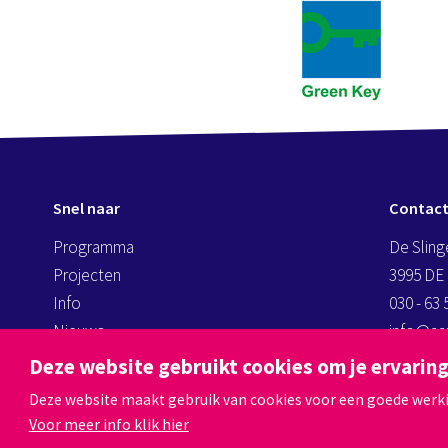
Snel naar
Contac
Programma
De Sling
Projecten
3995 DE
Info
030 - 63 
Nieuws
info@aan
kassa@a
Deze website gebruikt cookies om je ervaring
Deze website maakt gebruik van cookies voor een goede werking
Voor meer info klik hier