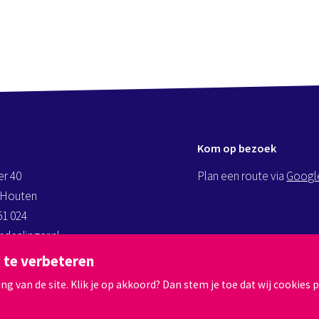
t
Kom op bezoek
er 40
Plan een route via
Googl
 Houten
51 024
deslinger.nl
andeslinger.nl
 te verbeteren
 van de site. Klik je op akkoord? Dan stem je toe dat wij cookies p