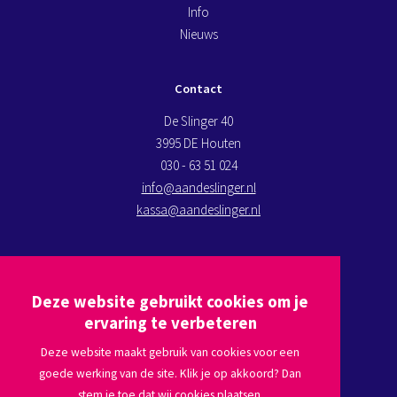
Info
Nieuws
Contact
De Slinger 40
3995 DE Houten
030 - 63 51 024
info@aandeslinger.nl
kassa@aandeslinger.nl
Kom op bezoek
Deze website gebruikt cookies om je
Plan een route via
Google maps
ervaring te verbeteren
Deze website maakt gebruik van cookies voor een
goede werking van de site. Klik je op akkoord? Dan
Volg ons
stem je toe dat wij cookies plaatsen.