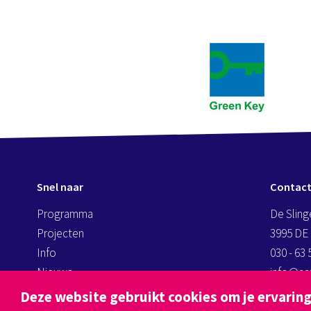
Snel naar
Contac
Programma
De Sling
Projecten
3995 DE
Info
030 - 63 
Nieuws
info@aan
kassa@a
Deze website gebruikt cookies om je ervaring