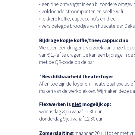
• een fijne ontvangst in een bijzondere omgevi
• voldoende stroompunten en snelle wifi
• lekkere koffie, cappuccino’s en thee
• vers belegde broodjes van huiscateraar Dek
Bijdrage kopje koffie/thee/cappuccino
We doen een dringend verzoek aan onze bezoe
van € 1,- af te dragen. Je kan een bijdrage in d
met de QR-code op de bar.
*
Beschikbaarheid theaterfoyer
Af en toe zijn de foyer en Theaterzaal exclusie
maken van de werkplekken. Wij maken deze da
Flexwerken is
niet
mogelijk op:
woensdag 8 juli vanaf 12:30 uur
donderdag 9 juli vanaf 12:30 uur
Zomersluiting
: maandag 20 juli tot en met vr