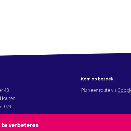
t
Kom op bezoek
er 40
Plan een route via
Googl
 Houten
51 024
deslinger.nl
andeslinger.nl
 te verbeteren