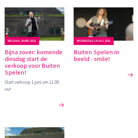
VRIJDAG 28 MEI 2021
WOENSDAG 14 JULI 2021
Bijna zover: komende
Buiten Spelen in
dinsdag start de
beeld - smile!
verkoop voor Buiten
Spelen!
Start verkoop 1 juni om 11.00
uur