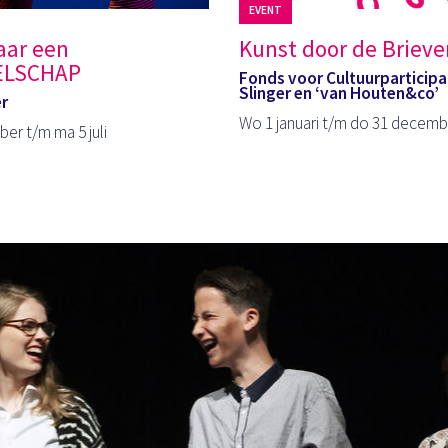
EVENT
aar een
Kunst door de Briev
ELSCHAP
Fonds voor Cultuurparticipa
Slinger en ‘van Houten&co’
er
Wo 1 januari t/m do 31 decemb
er t/m ma 5 juli