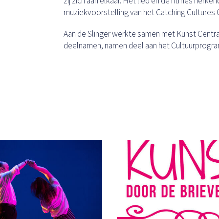
zij zich aan elkaar. Het lied en de ritmes herken
muziekvoorstelling van het Catching Cultures O
Aan de Slinger werkte samen met Kunst Centraa
deelnamen, namen deel aan het Cultuurprogra