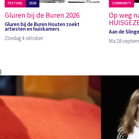
FESTIVAL
2026
COMMUNITY
Gluren bij de Buren 2026
Op weg n
HUISGEZ
Gluren bij de Buren Houten zoekt
artiesten en huiskamers
Aan de Sling
Zondag 4 oktober
Ma 28 septemb
}