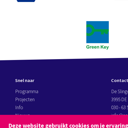
Snel naar
Contac
Programma
De Sling
Projecten
3995 DE
Info
030 - 63 
Nieuws
info@aan
kassa@a
Deze website gebruikt cookies om je ervaring