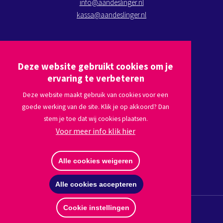
info@aandeslinger.nl
kassa@aandeslinger.nl
Kom op bezoek
Deze website gebruikt cookies om je
Plan een route via
Google maps
ervaring te verbeteren
Deze website maakt gebruik van cookies voor een
goede werking van de site. Klik je op akkoord? Dan
Volg ons
stem je toe dat wij cookies plaatsen.
Voor meer info klik hier
Afmelden nieuwsbrief
Alle cookies weigeren
Alle cookies accepteren
Cookie instellingen
© Copyright 2026 Stichting Aan de Slinger
Disclaimer
Privacy
Website by The Cre8ion.Lab