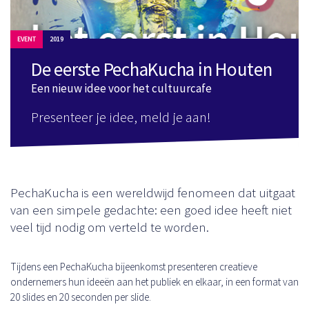
EVENT
2019
De eerste PechaKucha in Houten
Een nieuw idee voor het cultuurcafe
Presenteer je idee, meld je aan!
PechaKucha is een wereldwijd fenomeen dat uitgaat
van een simpele gedachte: een goed idee heeft niet
veel tijd nodig om verteld te worden.
Tijdens een PechaKucha bijeenkomst presenteren creatieve
ondernemers hun ideeën aan het publiek en elkaar, in een format van
20 slides en 20 seconden per slide.