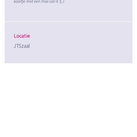
kaartje met een max van € 3,-)
Locatie
JTSzaal