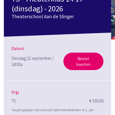
(dinsdag) - 2026
Theaterschool Aan de Slinger
Datum
Dinsdag 22 september /
Bestel
18:00u
kaarten
Prijs
TS
€ 330,00
Toegangsprijzen zijn exclusief administratiekosten (€ 1,- per