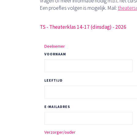
Vragen of meer informatie nodig m.b.t. het cu
Een proefles volgen is mogelijk. Mail:
theaters
TS - Theaterklas 14-17 (dinsdag) - 2026
Deelnemer
VOORNAAM
LEEFTIJD
E-MAILADRES
Verzorger/ouder