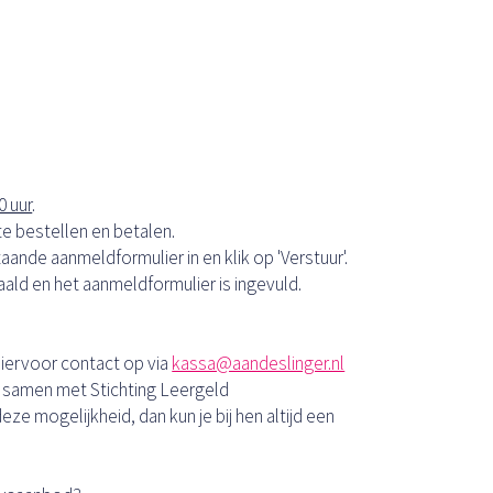
0 uur
.
 te bestellen en betalen.
taande aanmeldformulier in en klik op 'Verstuur'.
taald en het aanmeldformulier is ingevuld.
hiervoor contact op via
kassa@aandeslinger.nl
k samen met Stichting Leergeld
ze mogelijkheid, dan kun je bij hen altijd een