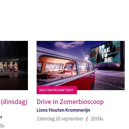
HOUTEN PRESENTEERT
 (dinsdag)
Drive in Zomerbioscoop
Lions Houten Krommerijn
er
Zaterdag 26 september
20:00u
30u