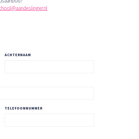
rsusaanbod?
chool@aandeslinger.nl
ACHTERNAAM
TELEFOONNUMMER