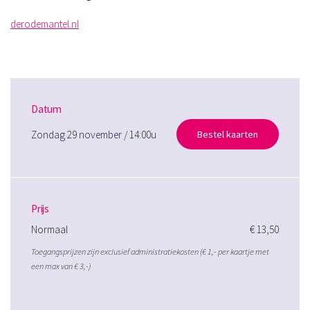
derodemantel.nl
Datum
Zondag 29 november / 14:00u
Bestel kaarten
Prijs
Normaal
€ 13,50
Toegangsprijzen zijn exclusief administratiekosten (€ 1,- per kaartje met
een max van € 3,-)