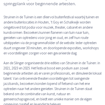
springplank voor beginnende artiesten.
Struinen in de Tuinen is een sfeervol buitenfestival waarbij tuinen en
andere buitenlocaties in Houten, ’t Goy en Schalkwijk worden
omgetoverd tot podia voor muziek, theater, cabaret en andere
kunstvormen. Bezoekers kunnen flaneren van tuin naar tuin,
genieten van optredens voor jong en oud, en zelf hun route
uitstippelen via de programmafolder of de website. Ieder optreden
duurt ongeveer 30 minuten, en doorlopende exposities, workshops
en voorstellingen zorgen voor een gevarieerde dag.
Aan de Slinger organiseerde drie edities van Struinen in de Tuinen: in
2021, 2023 en 2025. Het festival bood een podium aan zowel
beginnende artiesten als ervaren professionals, en stimuleerde lokaal
talent. Van ontroerende theatervoorstellingen tot swingende
jazzbands, bezoekers konden lopend of fietsend van het ene
optreden naar het andere genieten. Struinen in de Tuinen staat
bekend om de combinatie van kunst, natuur en
gemeenschapsgevoel, en biedt een unieke manier om de eigen
omgeving creatief en levendig te beleven.