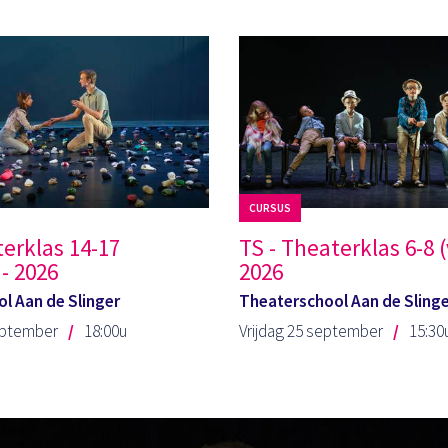
CURSUS
terklas 14-17
TS - Theaterklas 6-8 (
- 2026
2026
l Aan de Slinger
Theaterschool Aan de Sling
eptember
18:00u
Vrijdag 25 september
15:30