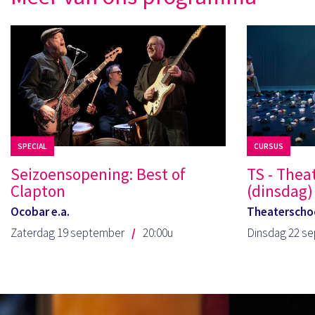
SPECIAL
CURSUS
Seizoensopening: Best of
TS - Thea
Clapton
(dinsdag) 
Ocobar e.a.
Theaterschoo
Zaterdag 19 september
20:00u
Dinsdag 22 s