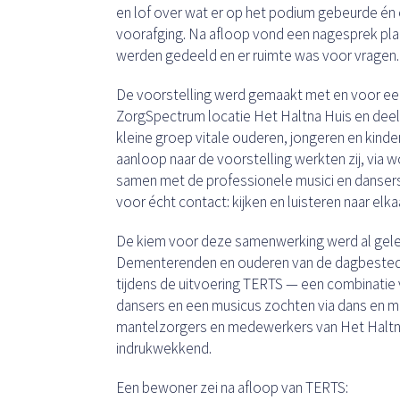
en lof over wat er op het podium gebeurde én 
voorafging. Na afloop vond een nagesprek plaa
werden gedeeld en er ruimte was voor vragen.
De voorstelling werd gemaakt met en voor e
ZorgSpectrum locatie Het Haltna Huis en dee
kleine groep vitale ouderen, jongeren en kinder
aanloop naar de voorstelling werkten zij, via
samen met de professionele musici en dansers
voor écht contact: kijken en luisteren naar elka
De kiem voor deze samenwerking werd al gele
Dementerenden en ouderen van de dagbested
tijdens de uitvoering TERTS — een combinatie
dansers en een musicus zochten via dans en m
mantelzorgers en medewerkers van Het Haltna
indrukwekkend.
Een bewoner zei na afloop van TERTS: