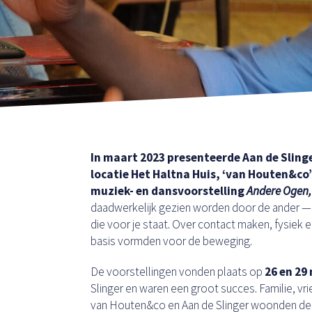
In maart 2023 presenteerde Aan de Slin
locatie Het Haltna Huis, ‘van Houten&co
muziek- en dansvoorstelling
Andere Ogen,
daadwerkelijk gezien worden door de ander —
die voor je staat. Over contact maken, fysiek 
basis vormden voor de beweging.
De voorstellingen vonden plaats op
26 en 29
Slinger en waren een groot succes. Familie, v
van Houten&co en Aan de Slinger woonden de vo