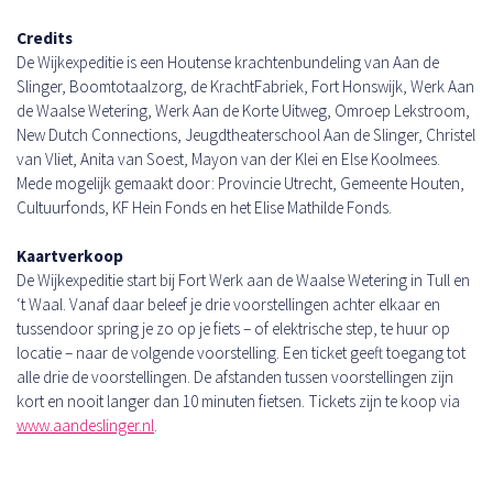
Credits
De Wijkexpeditie is een Houtense krachtenbundeling van Aan de
Slinger, Boomtotaalzorg, de KrachtFabriek, Fort Honswijk, Werk Aan
de Waalse Wetering, Werk Aan de Korte Uitweg, Omroep Lekstroom,
New Dutch Connections, Jeugdtheaterschool Aan de Slinger, Christel
van Vliet, Anita van Soest, Mayon van der Klei en Else Koolmees.
Mede mogelijk gemaakt door: Provincie Utrecht, Gemeente Houten,
Cultuurfonds, KF Hein Fonds en het Elise Mathilde Fonds.
Kaartverkoop
De Wijkexpeditie start bij Fort Werk aan de Waalse Wetering in Tull en
‘t Waal. Vanaf daar beleef je drie voorstellingen achter elkaar en
tussendoor spring je zo op je fiets – of elektrische step, te huur op
locatie – naar de volgende voorstelling. Een ticket geeft toegang tot
alle drie de voorstellingen. De afstanden tussen voorstellingen zijn
kort en nooit langer dan 10 minuten fietsen. Tickets zijn te koop via
www.aandeslinger.nl
.