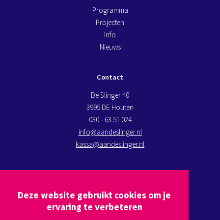
Programma
Projecten
Info
Nieuws
Contact
De Slinger 40
3995 DE Houten
030 - 63 51 024
info@aandeslinger.nl
kassa@aandeslinger.nl
Kom op bezoek
Deze website gebruikt cookies om je
Plan een route via
Google maps
ervaring te verbeteren