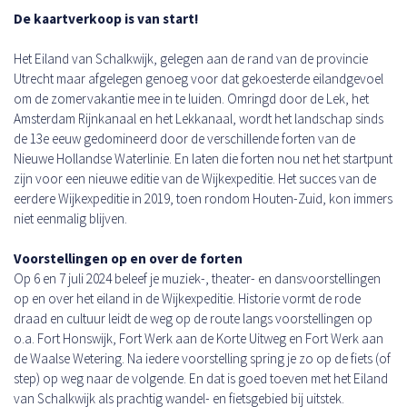
De kaartverkoop is van start!
Het Eiland van Schalkwijk, gelegen aan de rand van de provincie
Utrecht maar afgelegen genoeg voor dat gekoesterde eilandgevoel
om de zomervakantie mee in te luiden. Omringd door de Lek, het
Amsterdam Rijnkanaal en het Lekkanaal, wordt het landschap sinds
de 13e eeuw gedomineerd door de verschillende forten van de
Nieuwe Hollandse Waterlinie. En laten die forten nou net het startpunt
zijn voor een nieuwe editie van de Wijkexpeditie. Het succes van de
eerdere Wijkexpeditie in 2019, toen rondom Houten-Zuid, kon immers
niet eenmalig blijven.
Voorstellingen op en over de forten
Op 6 en 7 juli 2024 beleef je muziek-, theater- en dansvoorstellingen
op en over het eiland in de Wijkexpeditie. Historie vormt de rode
draad en cultuur leidt de weg op de route langs voorstellingen op
o.a. Fort Honswijk, Fort Werk aan de Korte Uitweg en Fort Werk aan
de Waalse Wetering. Na iedere voorstelling spring je zo op de fiets (of
step) op weg naar de volgende. En dat is goed toeven met het Eiland
van Schalkwijk als prachtig wandel- en fietsgebied bij uitstek.