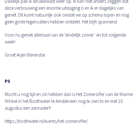
Dadelijk pak ik de lakkwast weer op. Ik kan niet anders zeggen dat
deze verbouwing een enorme uitdaging is en ik er dagelijks van
geniet. Dit komt natuurlijk ook omdat we op schema lopen en nog
geen grote tegenvallers hebben ontdekt. Het blijft spannend.
Voor nu geniet allemaal van de ‘eindelijk zomer’ en tot volgende
week!
Groet Arjen Berendse
PS
Mocht u nog tijd en zin hebben dan is Het Zomeroffer van de Warme
Winkel in het Bostheater te Amstelveen nog te zien to en met 10
augustus een aanrader!!
https://bostheater.nl/events/het-zomeroffer/