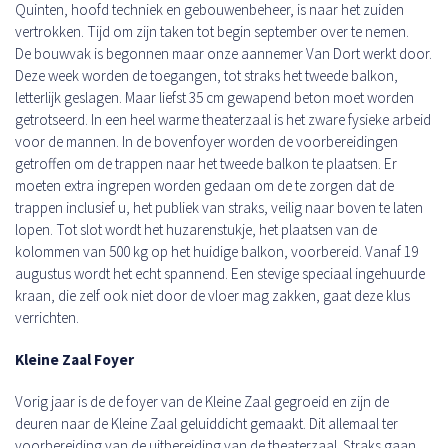
Quinten, hoofd techniek en gebouwenbeheer, is naar het zuiden
vertrokken. Tijd om zijn taken tot begin september over te nemen.
De bouwvak is begonnen maar onze aannemer Van Dort werkt door.
Deze week worden de toegangen, tot straks het tweede balkon,
letterlijk geslagen. Maar liefst 35 cm gewapend beton moet worden
getrotseerd. In een heel warme theaterzaal is het zware fysieke arbeid
voor de mannen. In de bovenfoyer worden de voorbereidingen
getroffen om de trappen naar het tweede balkon te plaatsen. Er
moeten extra ingrepen worden gedaan om de te zorgen dat de
trappen inclusief u, het publiek van straks, veilig naar boven te laten
lopen. Tot slot wordt het huzarenstukje, het plaatsen van de
kolommen van 500 kg op het huidige balkon, voorbereid. Vanaf 19
augustus wordt het echt spannend. Een stevige speciaal ingehuurde
kraan, die zelf ook niet door de vloer mag zakken, gaat deze klus
verrichten.
Kleine Zaal Foyer
Vorig jaar is de de foyer van de Kleine Zaal gegroeid en zijn de
deuren naar de Kleine Zaal geluiddicht gemaakt. Dit allemaal ter
voorbereiding van de uitbereiding van de theaterzaal. Straks gaan,