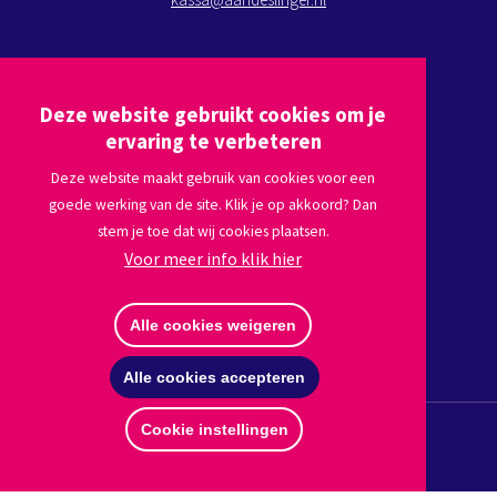
Kom op bezoek
Deze website gebruikt cookies om je
Plan een route via
Google maps
ervaring te verbeteren
Deze website maakt gebruik van cookies voor een
goede werking van de site. Klik je op akkoord? Dan
Volg ons
stem je toe dat wij cookies plaatsen.
Voor meer info klik hier
Afmelden nieuwsbrief
Alle cookies weigeren
Alle cookies accepteren
Cookie instellingen
© Copyright 2026 Stichting Aan de Slinger
Disclaimer
Privacy
Website by The Cre8ion.Lab