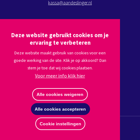
kassa@aandeslinger.nl
Kom op bezoek
Deze website gebruikt cookies om je
Plan een route via
Google maps
ervaring te verbeteren
Deze website maakt gebruik van cookies voor een
goede werking van de site. Klik je op akkoord? Dan
Volg ons
stem je toe dat wij cookies plaatsen.
Voor meer info klik hier
Afmelden nieuwsbrief
Alle cookies weigeren
Alle cookies accepteren
Cookie instellingen
© Copyright 2026 Stichting Aan de Slinger
Disclaimer
Privacy
Website by The Cre8ion.Lab