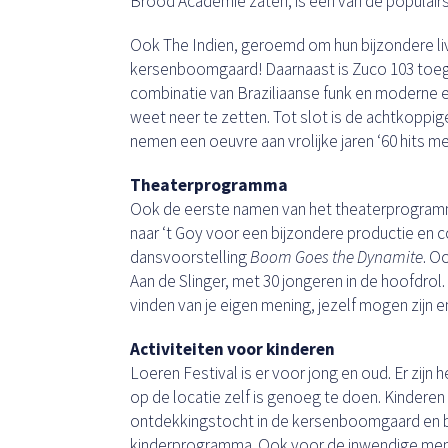
Brood Academie zaten, is één van de populair
Ook The Indien, geroemd om hun bijzondere live
kersenboomgaard! Daarnaast is Zuco 103 toeg
combinatie van Braziliaanse funk en moderne e
weet neer te zetten. Tot slot is de achtkoppi
nemen een oeuvre aan vrolijke jaren ‘60 hits m
Theaterprogramma
Ook de eerste namen van het theaterprogramm
naar ‘t Goy voor een bijzondere productie en c
dansvoorstelling
Boom Goes the Dynamite
. O
Aan de Slinger, met 30 jongeren in de hoofdro
vinden van je eigen mening, jezelf mogen zijn
Activiteiten voor kinderen
Loeren Festival is er voor jong en oud. Er zijn h
op de locatie zelf is genoeg te doen. Kinderen
ontdekkingstocht in de kersenboomgaard en b
kinderprogramma. Ook voor de inwendige mens 