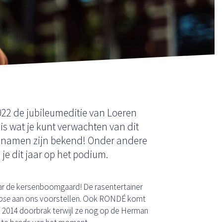
2022 de jubileumeditie van Loeren
 is wat je kunt verwachten van dit
te namen zijn bekend! Onder andere
e dit jaar op het podium.
ar de kersenboomgaard! De rasentertainer
Lose
aan ons voorstellen. Ook RONDÉ komt
in 2014 doorbrak terwijl ze nog op de Herman