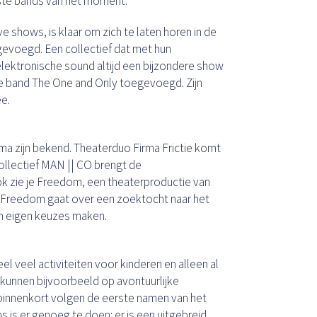
ste bands van het moment.
 shows, is klaar om zich te laten horen in de
evoegd. Een collectief dat met hun
lektronische sound altijd een bijzondere show
ge band The One and Only toegevoegd. Zijn
ee.
a zijn bekend. Theaterduo Firma Frictie komt
ollectief MAN || CO brengt de
ok zie je Freedom, een theaterproductie van
l. Freedom gaat over een zoektocht naar het
 en eigen keuzes maken.
eel veel activiteiten voor kinderen en alleen al
 kunnen bijvoorbeeld op avontuurlijke
innenkort volgen de eerste namen van het
is er genoeg te doen: er is een uitgebreid