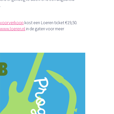
.
e
voorverkoop
kost een Loeren ticket €19,50.
d
www.loeren.nl
in de gaten voor meer