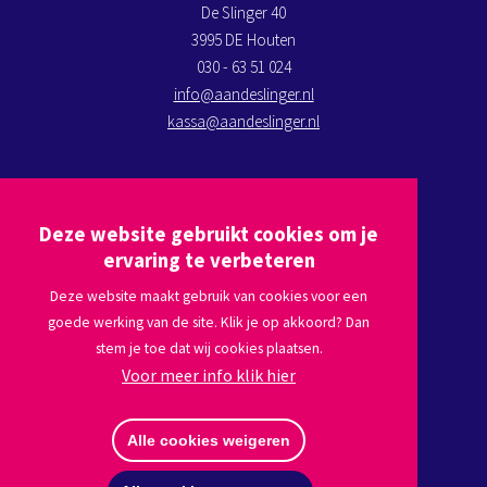
De Slinger 40
3995 DE Houten
030 - 63 51 024
info@aandeslinger.nl
kassa@aandeslinger.nl
Kom op bezoek
Deze website gebruikt cookies om je
Plan een route via
Google maps
ervaring te verbeteren
Deze website maakt gebruik van cookies voor een
goede werking van de site. Klik je op akkoord? Dan
Volg ons
stem je toe dat wij cookies plaatsen.
Voor meer info klik hier
Afmelden nieuwsbrief
Alle cookies weigeren