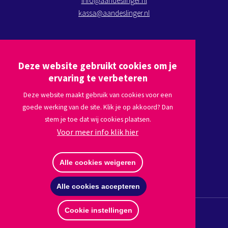
info@aandeslinger.nl
kassa@aandeslinger.nl
Kom op bezoek
Deze website gebruikt cookies om je
Plan een route via
Google maps
ervaring te verbeteren
Deze website maakt gebruik van cookies voor een
goede werking van de site. Klik je op akkoord? Dan
Volg ons
stem je toe dat wij cookies plaatsen.
Voor meer info klik hier
Afmelden nieuwsbrief
Alle cookies weigeren
Alle cookies accepteren
Cookie instellingen
© Copyright 2026 Stichting Aan de Slinger
Disclaimer
Privacy
Website by The Cre8ion.Lab