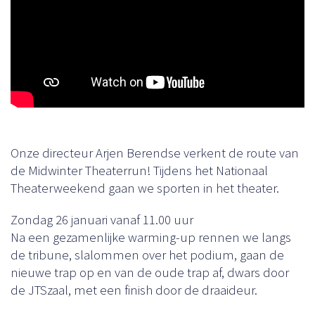
Onze directeur Arjen Berendse verkent de route van
de Midwinter Theaterrun! Tijdens het Nationaal
Theaterweekend gaan we sporten in het theater.
Zondag 26 januari vanaf 11.00 uur
Na een gezamenlijke warming-up rennen we langs
de tribune, slalommen over het podium, gaan de
nieuwe trap op en van de oude trap af, dwars door
de JTSzaal, met een finish door de draaideur.