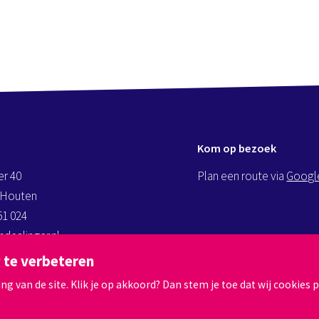
t
Kom op bezoek
er 40
Plan een route via
Googl
 Houten
51 024
deslinger.nl
andeslinger.nl
 te verbeteren
 van de site. Klik je op akkoord? Dan stem je toe dat wij cookies p