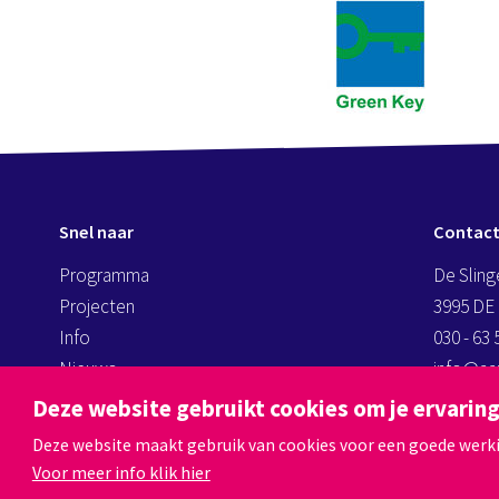
Snel naar
Contac
Programma
De Sling
Projecten
3995 DE
Info
030 - 63 
Nieuws
info@aan
kassa@a
Deze website gebruikt cookies om je ervaring
Deze website maakt gebruik van cookies voor een goede werking
Voor meer info klik hier